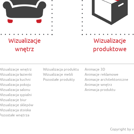
Wizualizacje
Wizualizacje
wnętrz
produktowe
Wizualizacje wnętrz
Wizualizacja produktu
Animacje 3D
Wizualizacja łazienki
Wizualizacje mebli
Animacje reklamowe
Wizualizacja kuchni
Pozostałe produkty
Animacje architektoniczne
Wizualizacja pokoju
Animacje wnętrz
Wizualizacja salonu
Animacja produktu
Wizualizacja sypialni
Wizualizacje biur
Wizualizacje sklepów
Wizualizacja stoiska
Pozostałe wnętrza
Copyright by 