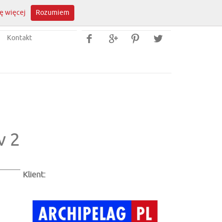
ę więcej
Rozumiem
Kontakt




v 2
Klient: