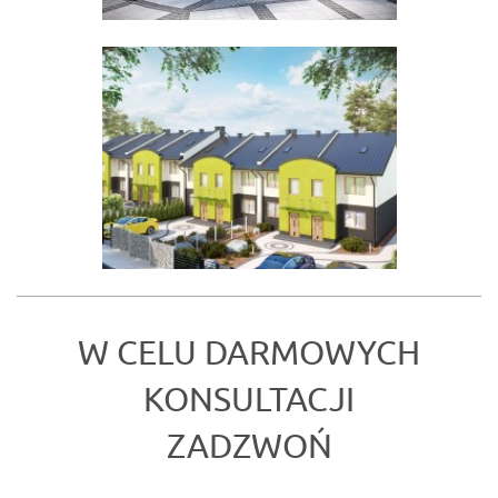
VISUALFORM
Sierpień 2015r.
KB Projekt
Wrzesień 2013r.
W CELU DARMOWYCH
KONSULTACJI
ZADZWOŃ