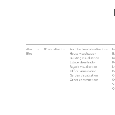
About us
3D visualisation
Architectural visualisations
In
Blog
House visualisation
B
Building visualisation
Ki
Estate visualisation
R
Façade visualisation
Li
Office visualisation
B
Garden visualisation
Of
Other constructions
Sh
Sh
O