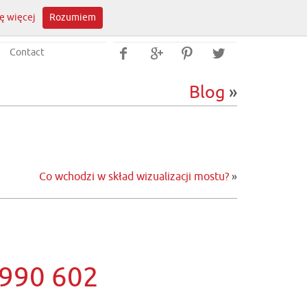
ę więcej
Rozumiem
Contact




Blog
»
Co wchodzi w skład wizualizacji mostu?
»
 990 602