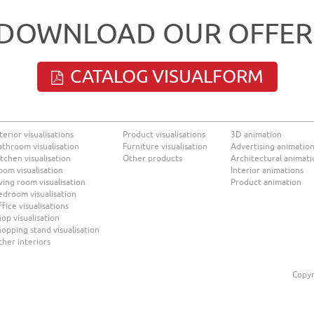
DOWNLOAD OUR OFFER
CATALOG VISUALFORM
terior visualisations
Product visualisations
3D animation
athroom visualisation
Furniture visualisation
Advertising animatio
tchen visualisation
Other products
Architectural animati
oom visualisation
Interior animations
ving room visualisation
Product animation
edroom visualisation
fice visualisations
op visualisation
opping stand visualisation
ther interiors
Copyr