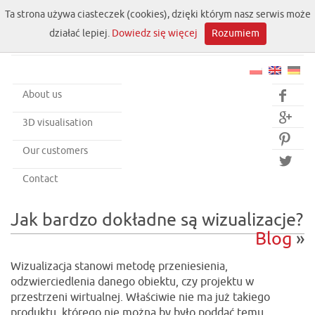
Ta strona używa ciasteczek (cookies), dzięki którym nasz serwis może
działać lepiej.
Dowiedz się więcej
Rozumiem
About us


3D visualisation

Our customers

Contact
Jak bardzo dokładne są wizualizacje?
Blog
»
Wizualizacja stanowi metodę przeniesienia,
odzwierciedlenia danego obiektu, czy projektu w
przestrzeni wirtualnej. Właściwie nie ma już takiego
produktu, którego nie można by było poddać temu