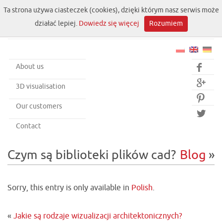
Ta strona używa ciasteczek (cookies), dzięki którym nasz serwis może
działać lepiej.
Dowiedz się więcej
Rozumiem
About us


3D visualisation

Our customers

Contact
Czym są biblioteki plików cad?
Blog
»
Sorry, this entry is only available in
Polish
.
«
Jakie są rodzaje wizualizacji architektonicznych?