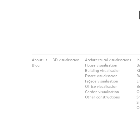
About us
3D visualisation
Architectural visualisations
In
Blog
House visualisation
B
Building visualisation
Ki
Estate visualisation
R
Façade visualisation
Li
Office visualisation
B
Garden visualisation
Of
Other constructions
Sh
Sh
O