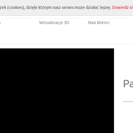
zek (cookies), dzięki którym nasz serwis może działać lepiej.
Dowiedz si
s
Wizualizacje 3D
Nasi klienci
P