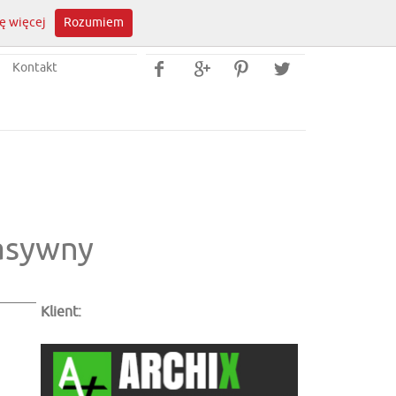
ę więcej
Rozumiem
Kontakt




asywny
Klient: