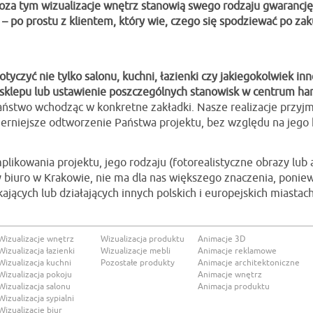
oza tym wizualizacje wnętrz stanowią swego rodzaju gwarancję
 – po prostu z klientem, który wie, czego się spodziewać po za
yczyć nie tylko salonu, kuchni, łazienki czy jakiegokolwiek in
, sklepu lub ustawienie poszczególnych stanowisk w centrum ha
ństwo wchodząc w konkretne zakładki. Nasze realizacje przyjmuj
erniejsze odtworzenie Państwa projektu, bez względu na jego 
likowania projektu, jego rodzaju (fotorealistyczne obrazy lub ani
my biuro w Krakowie, nie ma dla nas większego znaczenia, poniewa
ających lub działających innych polskich i europejskich miastach
Wizualizacje wnętrz
Wizualizacja produktu
Animacje 3D
Wizualizacja łazienki
Wizualizacje mebli
Animacje reklamowe
Wizualizacja kuchni
Pozostałe produkty
Animacje architektoniczne
Wizualizacja pokoju
Animacje wnętrz
Wizualizacja salonu
Animacja produktu
Wizualizacja sypialni
Wizualizacje biur