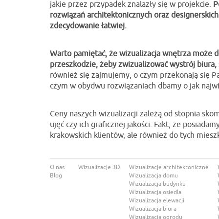
jakie przez przypadek znalazły się w projekcie.
P
rozwiązań architektonicznych oraz designerskich
zdecydowanie łatwiej.
Warto pamiętać, że wizualizacja wnętrza może dot
przeszkodzie, żeby zwizualizować wystrój biura
również się zajmujemy, o czym przekonają się Pa
czym w obydwu rozwiązaniach dbamy o jak najwi
Ceny naszych wizualizacji zależą od stopnia skomp
ujęć czy ich graficznej jakości. Fakt, że posiada
krakowskich klientów, ale również do tych mieszk
O nas
Wizualizacje 3D
Wizualizacje architektoniczne
Blog
Wizualizacja domu
Wizualizacja budynku
Wizualizacja osiedla
Wizualizacja elewacji
Wizualizacja biura
Wizualizacja ogrodu