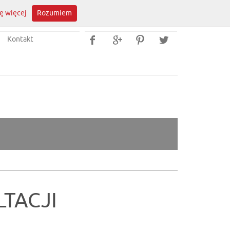
ę więcej
Rozumiem
Kontakt




TACJI