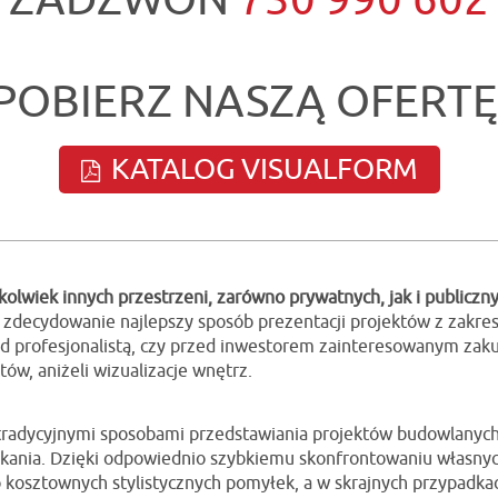
ZADZWOŃ
730 990 602
POBIERZ NASZĄ OFERTĘ
KATALOG VISUALFORM
olwiek innych przestrzeni, zarówno prywatnych, jak i publiczn
decydowanie najlepszy sposób prezentacji projektów z zakresu
zed profesjonalistą, czy przed inwestorem zainteresowanym z
ów, aniżeli wizualizacje wnętrz.
 tradycyjnymi sposobami przedstawiania projektów budowlanych,
ania. Dzięki odpowiednio szybkiemu skonfrontowaniu własnych
kosztownych stylistycznych pomyłek, a w skrajnych przypadkach