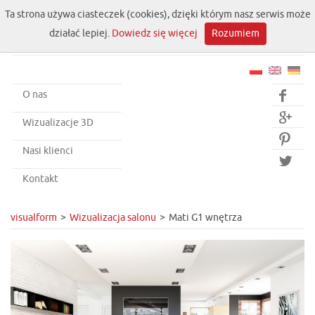
Ta strona używa ciasteczek (cookies), dzięki którym nasz serwis może
działać lepiej.
Dowiedz się więcej
Rozumiem
O nas


Wizualizacje 3D

Nasi klienci

Kontakt
visualform
Wizualizacja salonu
Mati G1 wnętrza