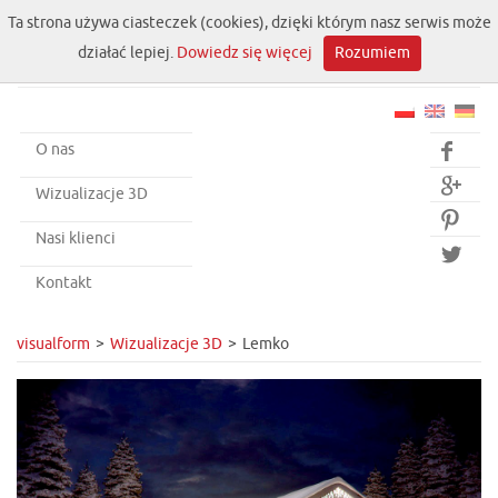
Ta strona używa ciasteczek (cookies), dzięki którym nasz serwis może
działać lepiej.
Dowiedz się więcej
Rozumiem
O nas


Wizualizacje 3D

Nasi klienci

Kontakt
visualform
Wizualizacje 3D
Lemko