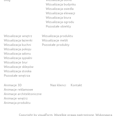
Blog
Wizualizacja domu
Wizualizacja budynku
Wizualizacja osiedla
Wizualizacja elewacji
Wizualizacja biura
Wizualizacja ogrodu
Pozostałe obiekty
Wizualizacje wnętrz
Wizualizacja produktu
Wizualizacja łazienki
Wizualizacje mebli
Wizualizacja kuchni
Pozostałe produkty
Wizualizacja pokoju
Wizualizacja salonu
Wizualizacja sypialni
Wizualizacje biur
Wizualizacje sklepów
Wizualizacja stoiska
Pozostałe wnętrza
Animacje 3D
Nasi klienci
Kontakt
Animacje reklamowe
Animacje architektoniczne
Animacje wnętrz
Animacja produktu
Copyright by visualform. Wszelkie prawa zastrzeżone. Wykonawca