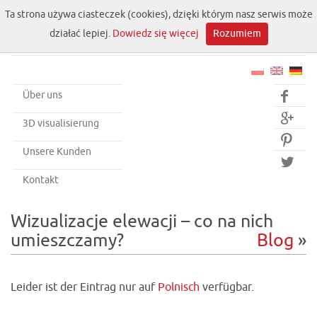
Ta strona używa ciasteczek (cookies), dzięki którym nasz serwis może
działać lepiej.
Dowiedz się więcej
Rozumiem
Über uns


3D visualisierung

Unsere Kunden

Kontakt
Wizualizacje elewacji – co na nich
umieszczamy?
Blog
»
Leider ist der Eintrag nur auf
Polnisch
verfügbar.