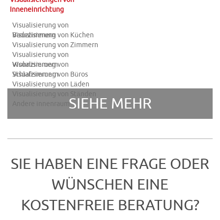
Inneneinrichtung
Visualisierung von
Badezimmern
Visualisierung von Küchen
Visualisierung von Zimmern
Visualisierung von
Wohnzimmern
Visualisierung von
Schlafzimmern
Visualisierung von Büros
Visualisierung von Läden
Visualisierung von Ständen
SIEHE MEHR
Andere innenraum
SIE HABEN EINE FRAGE ODER
WÜNSCHEN EINE
KOSTENFREIE BERATUNG?