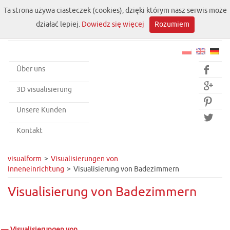
Ta strona używa ciasteczek (cookies), dzięki którym nasz serwis może
działać lepiej.
Dowiedz się więcej
Rozumiem
Über uns


3D visualisierung

Unsere Kunden

Kontakt
visualform
Visualisierungen von
Inneneinrichtung
Visualisierung von Badezimmern
Visualisierung von Badezimmern
Visualisierungen von