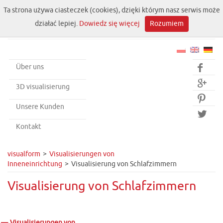
Ta strona używa ciasteczek (cookies), dzięki którym nasz serwis może
działać lepiej.
Dowiedz się więcej
Rozumiem
Über uns


3D visualisierung

Unsere Kunden

Kontakt
visualform
Visualisierungen von
Inneneinrichtung
Visualisierung von Schlafzimmern
Visualisierung von Schlafzimmern
Visualisierungen von