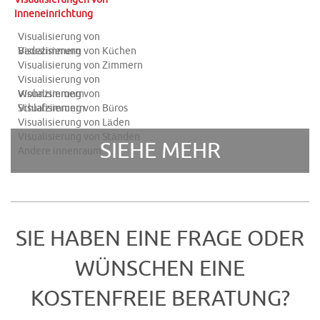
Inneneinrichtung
Visualisierung von
Badezimmern
Visualisierung von Küchen
Visualisierung von Zimmern
Visualisierung von
Wohnzimmern
Visualisierung von
Schlafzimmern
Visualisierung von Büros
Visualisierung von Läden
Visualisierung von Ständen
SIEHE MEHR
Andere innenraum
SIE HABEN EINE FRAGE ODER
WÜNSCHEN EINE
KOSTENFREIE BERATUNG?