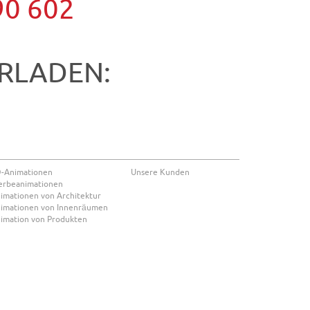
90 602
RLADEN:
-Animationen
Unsere Kunden
rbeanimationen
imationen von Architektur
imationen von Innenräumen
imation von Produkten