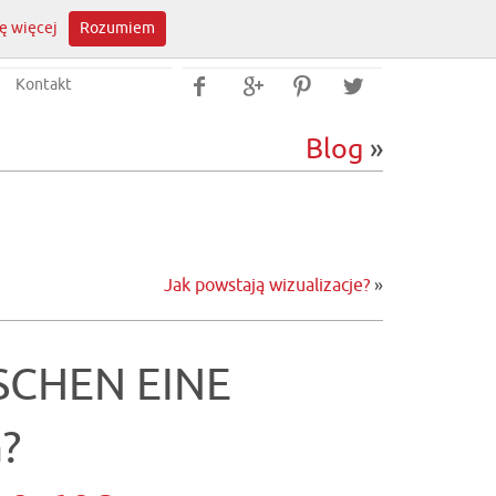
ę więcej
Rozumiem
Kontakt




Blog
»
Jak powstają wizualizacje?
»
SCHEN EINE
?