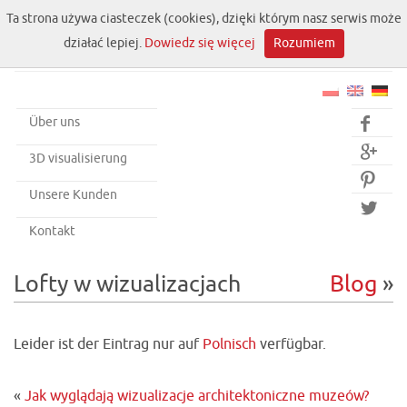
Ta strona używa ciasteczek (cookies), dzięki którym nasz serwis może
działać lepiej.
Dowiedz się więcej
Rozumiem
Über uns


3D visualisierung

Unsere Kunden

Kontakt
Lofty w wizualizacjach
Blog
»
Leider ist der Eintrag nur auf
Polnisch
verfügbar.
«
Jak wyglądają wizualizacje architektoniczne muzeów?