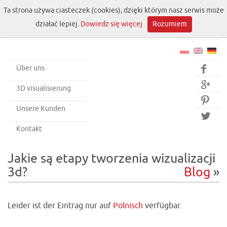
Ta strona używa ciasteczek (cookies), dzięki którym nasz serwis może
działać lepiej.
Dowiedz się więcej
Rozumiem
Über uns


3D visualisierung

Unsere Kunden

Kontakt
Jakie są etapy tworzenia wizualizacji
3d?
Blog
»
Leider ist der Eintrag nur auf
Polnisch
verfügbar.