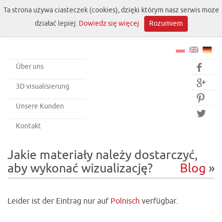
Ta strona używa ciasteczek (cookies), dzięki którym nasz serwis może
działać lepiej.
Dowiedz się więcej
Rozumiem
Über uns


3D visualisierung

Unsere Kunden

Kontakt
Jakie materiały należy dostarczyć,
aby wykonać wizualizację?
Blog
»
Leider ist der Eintrag nur auf
Polnisch
verfügbar.