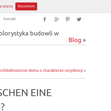
ę więcej
Rozumiem
Kontakt




olorystyka budowli w
Blog
»
architektoniczne domu o charakterze rezydencji
»
SCHEN EINE
?