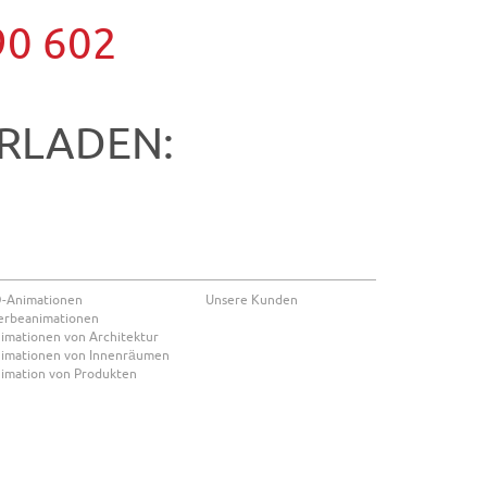
90 602
RLADEN:
-Animationen
Unsere Kunden
rbeanimationen
imationen von Architektur
imationen von Innenräumen
imation von Produkten