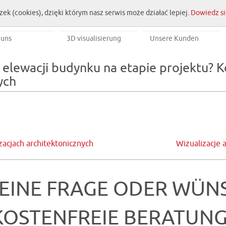
zek (cookies), dzięki którym nasz serwis może działać lepiej.
Dowiedz si
 uns
3D visualisierung
Unsere Kunden
elewacji budynku na etapie projektu? K
ych
izacjach architektonicznych
Wizualizacje 
 EINE FRAGE ODER WÜN
KOSTENFREIE BERATUNG