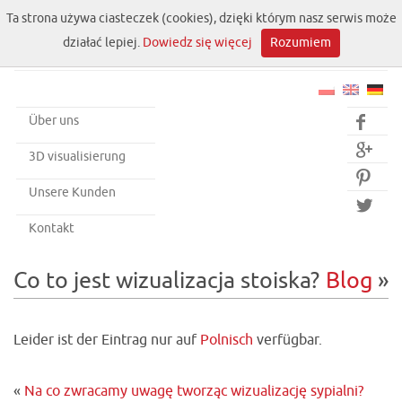
Ta strona używa ciasteczek (cookies), dzięki którym nasz serwis może
działać lepiej.
Dowiedz się więcej
Rozumiem
Über uns


3D visualisierung

Unsere Kunden

Kontakt
Co to jest wizualizacja stoiska?
Blog
»
Leider ist der Eintrag nur auf
Polnisch
verfügbar.
«
Na co zwracamy uwagę tworząc wizualizację sypialni?