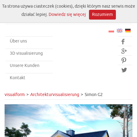
Ta strona używa ciasteczek (cookies), dzięki którym nasz serwis może
działać lepiej.
Dowiedz się więcej
Rozumiem
Über uns


3D visualisierung

Unsere Kunden

Kontakt
visualform
Architekturvisualisierung
Simon G2