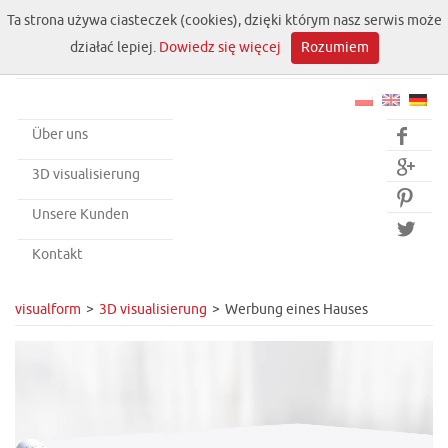
Ta strona używa ciasteczek (cookies), dzięki którym nasz serwis może
działać lepiej.
Dowiedz się więcej
Rozumiem
Über uns


3D visualisierung

Unsere Kunden

Kontakt
visualform
3D visualisierung
Werbung eines Hauses