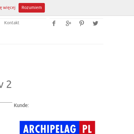
ę więcej
Rozumiem
Kontakt




v 2
Kunde: