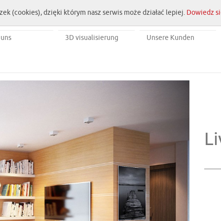
zek (cookies), dzięki którym nasz serwis może działać lepiej.
Dowiedz si
 uns
3D visualisierung
Unsere Kunden
Li