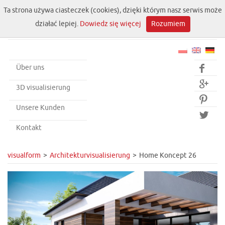
Ta strona używa ciasteczek (cookies), dzięki którym nasz serwis może
działać lepiej.
Dowiedz się więcej
Rozumiem
Über uns


3D visualisierung

Unsere Kunden

Kontakt
visualform
Architekturvisualisierung
Home Koncept 26