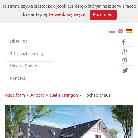
Ta strona używa ciasteczek (cookies), dzięki którym nasz serwis może
działać lepiej.
Dowiedz się więcej
Rozumiem
Über uns


3D visualisierung

Unsere Kunden

Kontakt
visualform
Andere Visualisierungen
Hochzeithaus